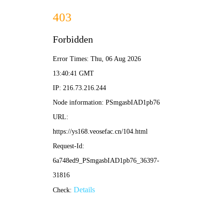
🍋 首页
🍊 热映果园
🍈 经典典藏
🍍 每日推荐
🥝 我的青柠
🍃 青柠时
光 · 清新观
影
色七七影院
带来
在线影视
全新体
验，
免费观看
海
量电影剧集，
高
清画质
如沐春
风，
每日更新
新
鲜好片，
无广告
纯净陪伴。